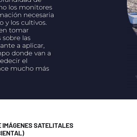
mo los monitores
rmación necesaria
 y los cultivos.
den tomar
 sobre las
zante a aplicar,
ampo donde van a
edecir el
 hace mucho más
E IMÁGENES SATELITALES
IENTAL)